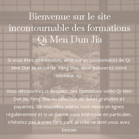
Bienvenue sur le site
incontournable des formations
Qi Men Dun Jia
Si vous êtes intéressé(e), amateur ou passionné(e) de Qi 
Men Dun Jia et/ou de  Feng Shui, vous trouverez votre 
bonheur  ici. 
Vous découvrirez ci-dessous des formations vidéo Qi Men 
Dun Jia, Feng Shui ou Sélection de dates gratuites et 
payantes. De nouvelles vidéos sont mises en lignes 
régulièrement et si un thème vous intéresse en particulier, 
n'hésitez pas à m'en faire part. Je crée ce dont vous avez 
besoin.